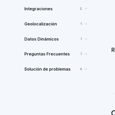
Integraciones
2
Geolocalización
1
Datos Dinámicos
1
R
Preguntas Frecuentes
1
Solución de problemas
4
C