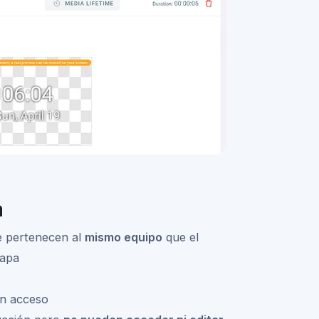
a
ue pertenecen al
mismo equipo
que el
capa
en acceso